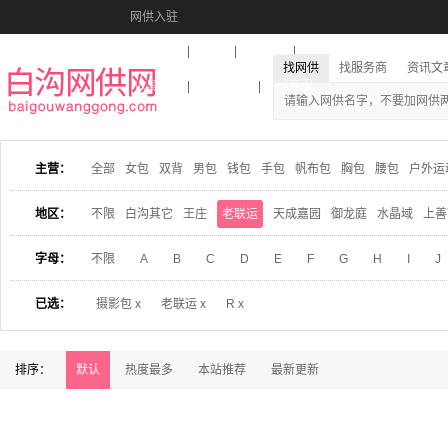
网供入驻
美图秀秀
音乐盒
活动报名
找网供
找服务商
资讯文
收藏本站
下载到桌面
在线客服
主营：
全部
女包
双背
男包
钱包
手包
帆布包
胸包
腰包
户外运
地区：
不限
白沟其它
王庄
老联运
天成嘉园
御龙庭
水晶域
上善
字母：
不限
A
B
C
D
E
F
G
H
I
J
已选：
摄影包 x
老联运 x
R x
排序：
默认
热度最多
本站推荐
最新更新