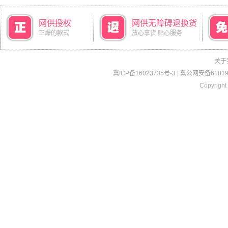
网供授权
网供无障碍退换货
正爆的款式
放心拿货 贴心服务
关于
冀ICP备16023735号-3
|
冀公网安备610190
Copyright