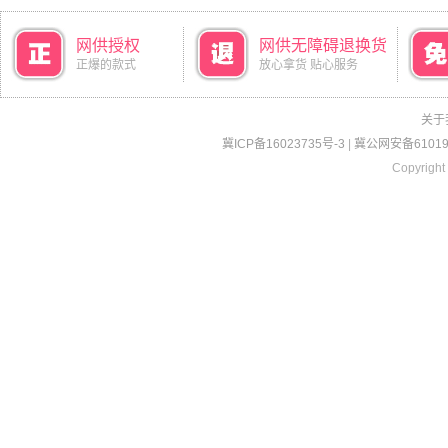
网供授权
网供无障碍退换货
正爆的款式
放心拿货 贴心服务
关于
冀ICP备16023735号-3
|
冀公网安备610190
Copyright