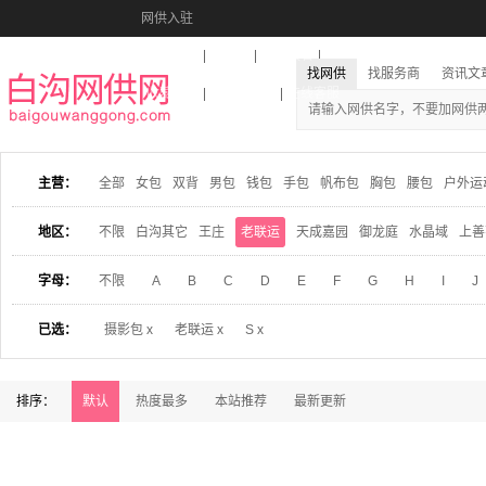
网供入驻
美图秀秀
音乐盒
活动报名
找网供
找服务商
资讯文
收藏本站
下载到桌面
在线客服
主营：
全部
女包
双背
男包
钱包
手包
帆布包
胸包
腰包
户外运
地区：
不限
白沟其它
王庄
老联运
天成嘉园
御龙庭
水晶域
上善
字母：
不限
A
B
C
D
E
F
G
H
I
J
已选：
摄影包 x
老联运 x
S x
排序：
默认
热度最多
本站推荐
最新更新