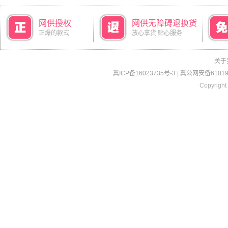
网供授权
网供无障碍退换货
正爆的款式
放心拿货 贴心服务
关于
冀ICP备16023735号-3
|
冀公网安备610190
Copyright