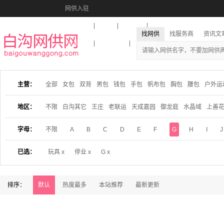
网供入驻
美图秀秀
音乐盒
活动报名
找网供
找服务商
资讯文
收藏本站
下载到桌面
在线客服
主营：
全部
女包
双背
男包
钱包
手包
帆布包
胸包
腰包
户外运
地区：
不限
白沟其它
王庄
老联运
天成嘉园
御龙庭
水晶域
上善
字母：
不限
A
B
C
D
E
F
G
H
I
J
已选：
玩具 x
停业 x
G x
排序：
默认
热度最多
本站推荐
最新更新