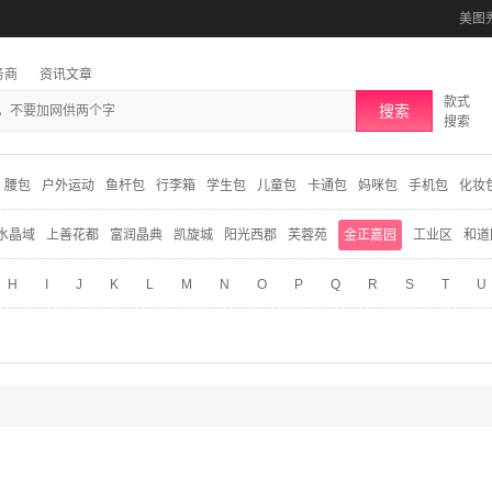
美图
务商
资讯文章
款式
搜索
搜索
腰包
户外运动
鱼杆包
行李箱
学生包
儿童包
卡通包
妈咪包
手机包
化妆
水晶域
上善花都
富润晶典
凯旋城
阳光西郡
芙蓉苑
金正嘉园
工业区
和道
H
I
J
K
L
M
N
O
P
Q
R
S
T
U