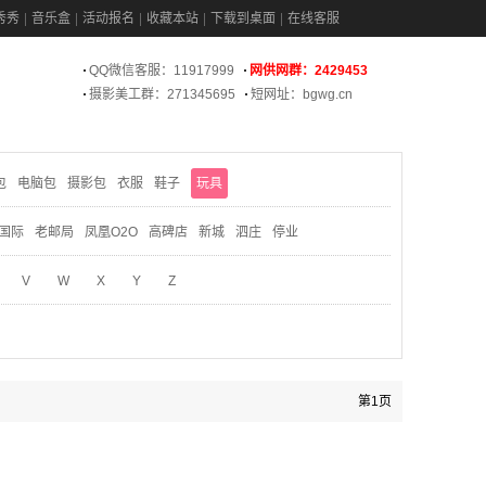
秀秀
音乐盒
活动报名
收藏本站
下载到桌面
在线客服
QQ微信客服：11917999
网供网群：2429453
摄影美工群：271345695
短网址：bgwg.cn
包
电脑包
摄影包
衣服
鞋子
玩具
国际
老邮局
凤凰O2O
高碑店
新城
泗庄
停业
V
W
X
Y
Z
第1页