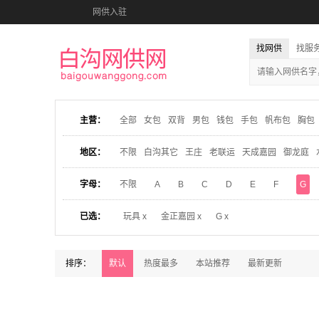
网供入驻
找网供
找服
主营：
全部
女包
双背
男包
钱包
手包
帆布包
胸包
地区：
不限
白沟其它
王庄
老联运
天成嘉园
御龙庭
字母：
不限
A
B
C
D
E
F
G
已选：
玩具 x
金正嘉园 x
G x
排序：
默认
热度最多
本站推荐
最新更新