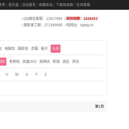
秀秀
音乐盒
活动报名
收藏本站
下载到桌面
在线客服
QQ微信客服：11917999
网供网群：2429453
摄影美工群：271345695
短网址：bgwg.cn
包
电脑包
摄影包
衣服
鞋子
玩具
国际
老邮局
凤凰O2O
高碑店
新城
泗庄
停业
V
W
X
Y
Z
第1页