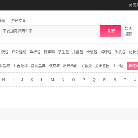
美图
务商
资讯文章
款式
搜索
搜索
腰包
户外运动
鱼杆包
行李箱
学生包
儿童包
卡通包
妈咪包
手机包
化妆
水晶域
上善花都
富润晶典
凯旋城
阳光西郡
芙蓉苑
金正嘉园
工业区
和道
H
I
J
K
L
M
N
O
P
Q
R
S
T
U