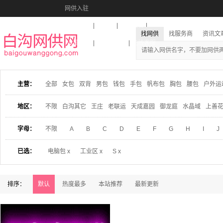
网供入驻
美图秀秀
音乐盒
活动报名
找网供
找服务商
资讯文
收藏本站
下载到桌面
在线客服
主营：
全部
女包
双背
男包
钱包
手包
帆布包
胸包
腰包
户外运
地区：
不限
白沟其它
王庄
老联运
天成嘉园
御龙庭
水晶域
上善
字母：
不限
A
B
C
D
E
F
G
H
I
J
已选：
电脑包 x
工业区 x
S x
排序：
默认
热度最多
本站推荐
最新更新