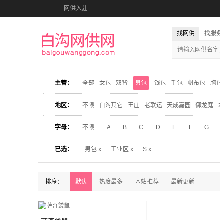
网供入驻
找网供
找服
主营：
全部
女包
双背
男包
钱包
手包
帆布包
胸
地区：
不限
白沟其它
王庄
老联运
天成嘉园
御龙庭
字母：
不限
A
B
C
D
E
F
G
已选：
男包 x
工业区 x
S x
排序：
默认
热度最多
本站推荐
最新更新