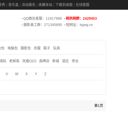
秀秀
音乐盒
活动报名
收藏本站
下载到桌面
在线客服
QQ微信客服：11917999
网供网群：2429453
摄影美工群：271345695
短网址：bgwg.cn
妆包
电脑包
摄影包
衣服
鞋子
玩具
国际
老邮局
凤凰O2O
高碑店
新城
泗庄
停业
V
W
X
Y
Z
第1页