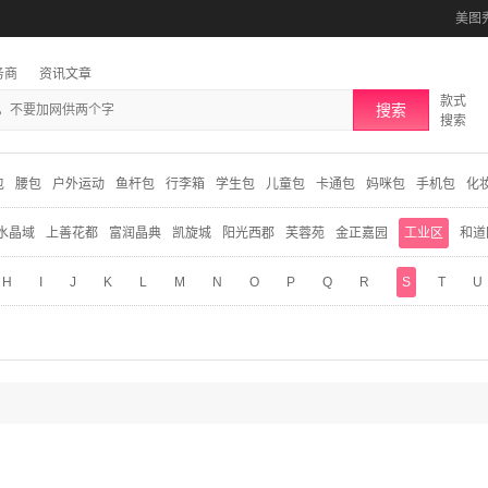
美图
务商
资讯文章
款式
搜索
搜索
包
腰包
户外运动
鱼杆包
行李箱
学生包
儿童包
卡通包
妈咪包
手机包
化
水晶域
上善花都
富润晶典
凯旋城
阳光西郡
芙蓉苑
金正嘉园
工业区
和道
H
I
J
K
L
M
N
O
P
Q
R
S
T
U