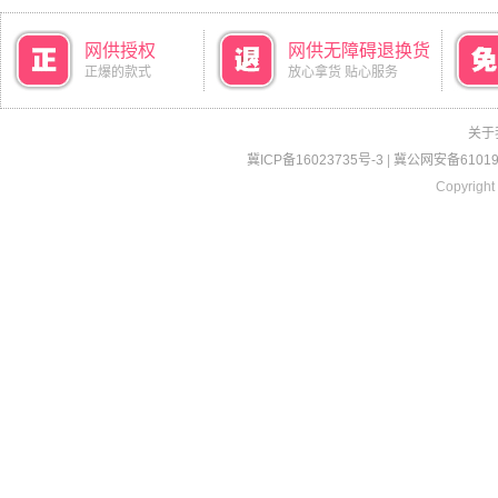
网供授权
网供无障碍退换货
正爆的款式
放心拿货 贴心服务
关于
冀ICP备16023735号-3
|
冀公网安备610190
Copyright