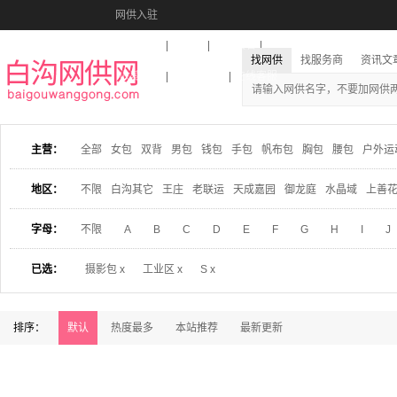
网供入驻
美图秀秀
音乐盒
活动报名
找网供
找服务商
资讯文
收藏本站
下载到桌面
在线客服
主营：
全部
女包
双背
男包
钱包
手包
帆布包
胸包
腰包
户外运
地区：
不限
白沟其它
王庄
老联运
天成嘉园
御龙庭
水晶域
上善
字母：
不限
A
B
C
D
E
F
G
H
I
J
已选：
摄影包 x
工业区 x
S x
排序：
默认
热度最多
本站推荐
最新更新