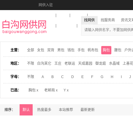
网供入驻
美图秀秀
音乐盒
活动报名
找网供
找服务商
资讯文
收藏本站
下载到桌面
在线客服
主营：
全部
女包
双背
男包
钱包
手包
帆布包
胸包
腰包
户外
地区：
不限
白沟其它
王庄
老联运
天成嘉园
御龙庭
水晶域
上善
字母：
不限
A
B
C
D
E
F
G
H
I
J
已选：
胸包 x
老邮局 x
Y x
排序：
默认
热度最多
本站推荐
最新更新