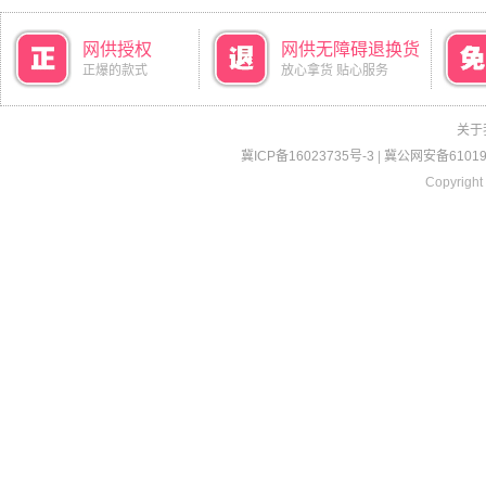
网供授权
网供无障碍退换货
正爆的款式
放心拿货 贴心服务
关于
冀ICP备16023735号-3
|
冀公网安备610190
Copyright