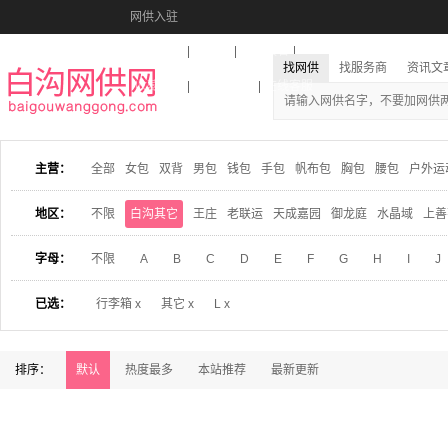
网供入驻
美图秀秀
音乐盒
活动报名
找网供
找服务商
资讯文
收藏本站
下载到桌面
在线客服
主营：
全部
女包
双背
男包
钱包
手包
帆布包
胸包
腰包
户外运
地区：
不限
白沟其它
王庄
老联运
天成嘉园
御龙庭
水晶域
上善
字母：
不限
A
B
C
D
E
F
G
H
I
J
已选：
行李箱 x
其它 x
L x
排序：
默认
热度最多
本站推荐
最新更新