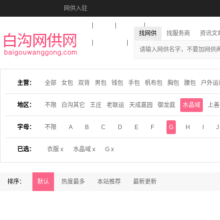
网供入驻
美图秀秀
音乐盒
活动报名
找网供
找服务商
资讯文
收藏本站
下载到桌面
在线客服
主营：
全部
女包
双背
男包
钱包
手包
帆布包
胸包
腰包
户外运
地区：
不限
白沟其它
王庄
老联运
天成嘉园
御龙庭
水晶域
上善
字母：
不限
A
B
C
D
E
F
G
H
I
J
已选：
衣服 x
水晶域 x
G x
排序：
默认
热度最多
本站推荐
最新更新