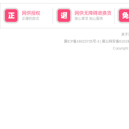
网供授权
网供无障碍退换货
正爆的款式
放心拿货 贴心服务
关于
冀ICP备16023735号-3
|
冀公网安备610190
Copyright