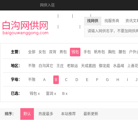
网供入驻
美图秀秀
音乐盒
活动报名
找网供
找服务商
资讯文
收藏本站
下载到桌面
在线客服
主营：
全部
女包
双背
男包
钱包
手包
帆布包
胸包
腰包
户外
地区：
不限
白沟其它
王庄
老联运
天成嘉园
御龙庭
水晶域
上善
字母：
不限
A
B
C
D
E
F
G
H
I
J
已选：
钱包 x
富润 x
B x
排序：
默认
热度最多
本站推荐
最新更新