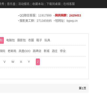
秀秀
音乐盒
活动报名
收藏本站
下载到桌面
在线客服
QQ微信客服：11917999
网供网群：2429453
摄影美工群：271345695
短网址：bgwg.cn
包
电脑包
摄影包
衣服
鞋子
玩具
国际
老邮局
凤凰O2O
高碑店
新城
泗庄
停业
V
W
X
Y
Z
第1页