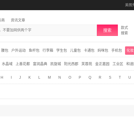
美图
务商
资讯文章
款式
搜索
搜索
腰包
户外运动
鱼杆包
行李箱
学生包
儿童包
卡通包
妈咪包
手机包
化妆
水晶域
上善花都
富润晶典
凯旋城
阳光西郡
芙蓉苑
金正嘉园
工业区
和道
H
I
J
K
L
M
N
O
P
Q
R
S
T
U