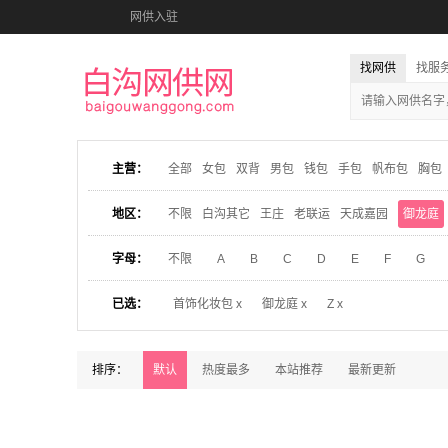
网供入驻
找网供
找服
主营：
全部
女包
双背
男包
钱包
手包
帆布包
胸包
地区：
不限
白沟其它
王庄
老联运
天成嘉园
御龙庭
字母：
不限
A
B
C
D
E
F
G
已选：
首饰化妆包 x
御龙庭 x
Z x
排序：
默认
热度最多
本站推荐
最新更新