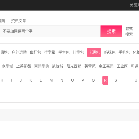
美图
务商
资讯文章
款式
搜索
搜索
腰包
户外运动
鱼杆包
行李箱
学生包
儿童包
卡通包
妈咪包
手机包
化
水晶域
上善花都
富润晶典
凯旋城
阳光西郡
芙蓉苑
金正嘉园
工业区
和道
H
I
J
K
L
M
N
O
P
Q
R
S
T
U