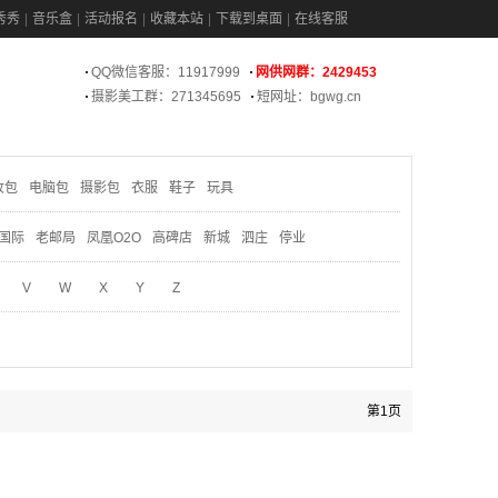
秀秀
音乐盒
活动报名
收藏本站
下载到桌面
在线客服
QQ微信客服：11917999
网供网群：2429453
摄影美工群：271345695
短网址：bgwg.cn
妆包
电脑包
摄影包
衣服
鞋子
玩具
国际
老邮局
凤凰O2O
高碑店
新城
泗庄
停业
V
W
X
Y
Z
第1页