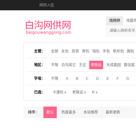
网供入驻
找网供
找服
主营：
全部
女包
双背
男包
钱包
手包
帆布包
胸包
地区：
不限
白沟其它
王庄
老联运
天成嘉园
御龙庭
字母：
不限
A
B
C
D
E
F
G
已选：
卡通包 x
老联运 x
R x
排序：
默认
热度最多
本站推荐
最新更新