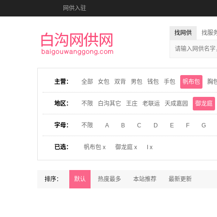
网供入驻
找网供
找服
主营：
全部
女包
双背
男包
钱包
手包
帆布包
胸
地区：
不限
白沟其它
王庄
老联运
天成嘉园
御龙庭
字母：
不限
A
B
C
D
E
F
G
已选：
帆布包 x
御龙庭 x
I x
排序：
默认
热度最多
本站推荐
最新更新