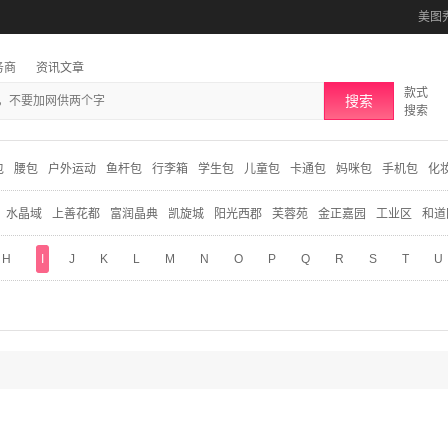
美图
务商
资讯文章
款式
搜索
搜索
包
腰包
户外运动
鱼杆包
行李箱
学生包
儿童包
卡通包
妈咪包
手机包
化
水晶域
上善花都
富润晶典
凯旋城
阳光西郡
芙蓉苑
金正嘉园
工业区
和道
H
I
J
K
L
M
N
O
P
Q
R
S
T
U