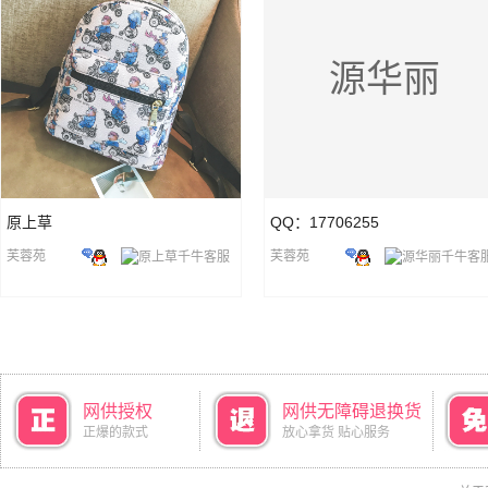
源华丽
原上草
QQ：17706255
芙蓉苑
芙蓉苑
网供授权
网供无障碍退换货
正爆的款式
放心拿货 贴心服务