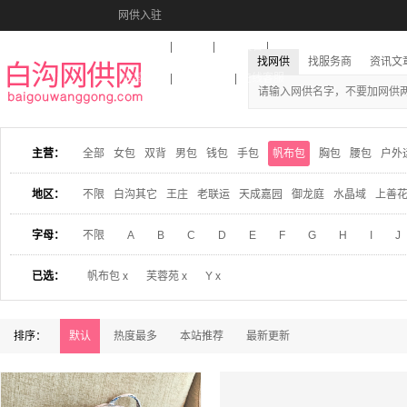
网供入驻
美图秀秀
音乐盒
活动报名
找网供
找服务商
资讯文
收藏本站
下载到桌面
在线客服
主营：
全部
女包
双背
男包
钱包
手包
帆布包
胸包
腰包
户外
地区：
不限
白沟其它
王庄
老联运
天成嘉园
御龙庭
水晶域
上善
字母：
不限
A
B
C
D
E
F
G
H
I
J
已选：
帆布包 x
芙蓉苑 x
Y x
排序：
默认
热度最多
本站推荐
最新更新