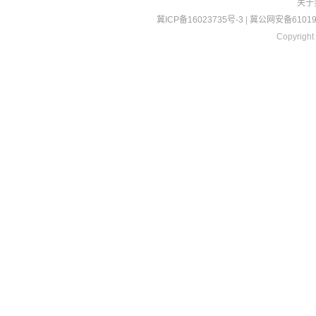
关于
冀ICP备16023735号-3
|
冀公网安备610190
Copyright