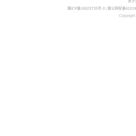
关于
冀ICP备16023735号-3
|
冀公网安备610190
Copyright