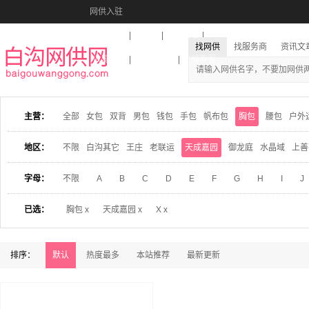
网供入驻
美图秀秀
音乐盒
活动报名
找网供
找服务商
资讯文
收藏本站
下载到桌面
在线客服
主营：
全部
女包
双背
男包
钱包
手包
帆布包
胸包
腰包
户外
地区：
不限
白沟其它
王庄
老联运
天成嘉园
御龙庭
水晶域
上善
字母：
不限
A
B
C
D
E
F
G
H
I
J
已选：
胸包 x
天成嘉园 x
X x
排序：
默认
热度最多
本站推荐
最新更新