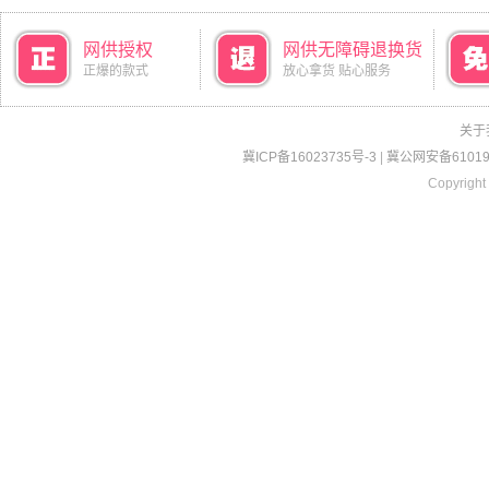
网供授权
网供无障碍退换货
正爆的款式
放心拿货 贴心服务
关于
冀ICP备16023735号-3
|
冀公网安备610190
Copyright