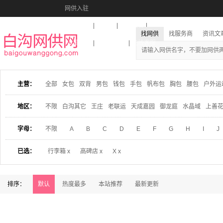
网供入驻
美图秀秀
音乐盒
活动报名
找网供
找服务商
资讯文
收藏本站
下载到桌面
在线客服
主营：
全部
女包
双背
男包
钱包
手包
帆布包
胸包
腰包
户外运
地区：
不限
白沟其它
王庄
老联运
天成嘉园
御龙庭
水晶域
上善
字母：
不限
A
B
C
D
E
F
G
H
I
J
已选：
行李箱 x
高碑店 x
X x
排序：
默认
热度最多
本站推荐
最新更新