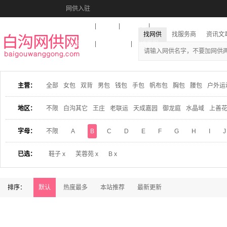
网供入驻
美图秀秀
音乐盒
活动报名
找网供
找服务商
资讯文
收藏本站
下载到桌面
在线客服
主营：
全部
女包
双背
男包
钱包
手包
帆布包
胸包
腰包
户外运
地区：
不限
白沟其它
王庄
老联运
天成嘉园
御龙庭
水晶域
上善
字母：
不限
A
B
C
D
E
F
G
H
I
J
已选：
鞋子 x
芙蓉苑 x
B x
排序：
默认
热度最多
本站推荐
最新更新